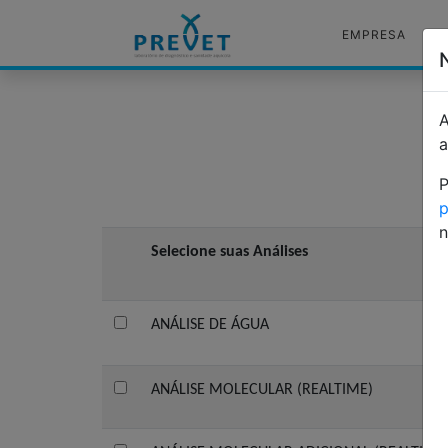
EMPRESA
L
M
A
a
P
p
n
Selecione suas Análises
ANÁLISE DE ÁGUA
ANÁLISE MOLECULAR (REALTIME)