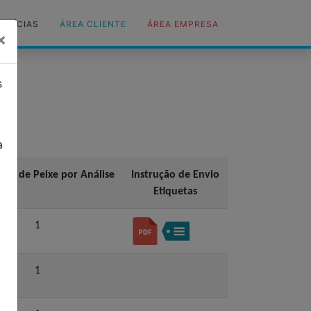
OTÍCIAS
ÁREA CLIENTE
ÁREA EMPRESA
×
s
s
a
ade de Peixe por Análise
Instrução de Envio
Etiquetas
1
1