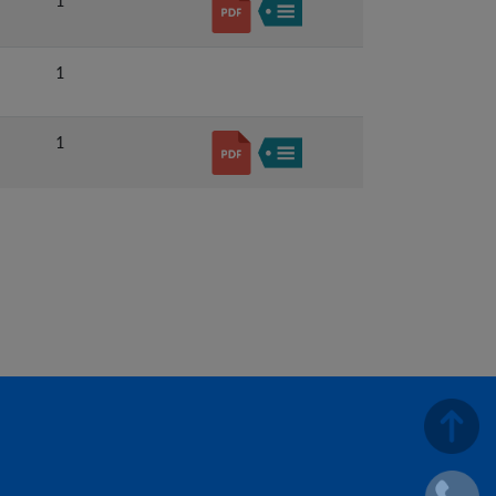
1
1
1