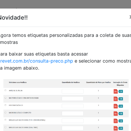
ABORATÓRIO
GALERIA
P&D
CONTATO
EXAMES
N
Novidade!!
onte Aqui Seu Plano Mensal de Análise
gora temos etiquetas personalizadas para a coleta de sua
mostras
ara baixar suas etiquetas basta acessar
revet.com.br/consulta-preco.php
e selecionar como mostr
a imagem abaixo.
Quantidade de Análises
Quantid