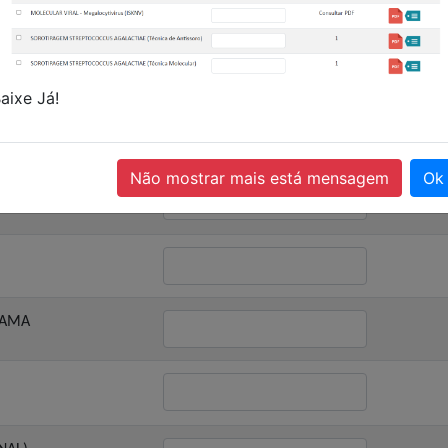
)
aixe Já!
EAL TIME)
Não mostrar mais está mensagem
Ok
RAMA